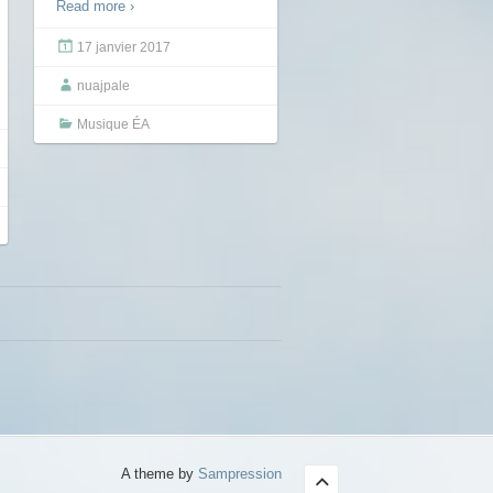
Read more ›
17 janvier 2017
nuajpale
Musique ÉA
A theme by
Sampression