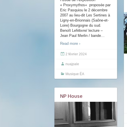
« Proxymythos« proposée par
Eric Pasquiou le 2 décembre
2007 au lieu-dit Les Sertines à
Ligny-en-Brionnais (Saône-et-
Loire) Bourgogne du sud.
Benoît Lefèbvre/ lecture –
Jean Paul Merlin / bande
…
Read more ›
2 février 2024
nuajpale
Musique ÉA
NP House