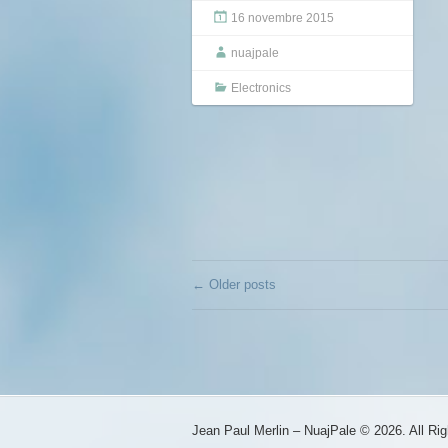
16 novembre 2015
nuajpale
Electronics
←
Older posts
Jean Paul Merlin – NuajPale © 2026. All Ri