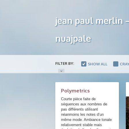
jean paul merlin 
nuajpale
FILTER BY:
SHOW ALL
CRA
PAYSAGES SONORES
Polymetrics
Courte pièce faite de
séquences aux nombres de
pas différents utilisant
néanmoins les notes d’un
même mode. Ambiance tonale
relativement stable mais