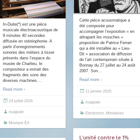
Cette pièce acousmatique a
In-Duite(*) est une pièce
été composée pour
musicale électroacoustique de
accompagner l’exposition « en
9 minutes 40 secondes
attrapant les mouches »
diffusée en stéréophonie. A
proposition de Patrice Ferrari
partir d’enregistrements
qui a été installée au « Lieu-
sonores des métiers à tisser
Dit » association de diffusion
présents dans l’espace du
de l’art contemporain située à
musée de Charlieu, le
Bonnay du 27 juillet au 24 août
compositeur a extrait des
2007. Son
…
fragments des sons des
Read more ›
diverses machines.
…
Read more ›
11 janvier 2025
24 juillet 2026
nuajpale
nuajpale
Electronics
,
Miniatures
Musique ÉA
L’unité contre le 1%