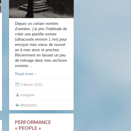
Depuis un certain nombre
d’années, j’ai pris l’habitude de
créer une pastille sonore
(ultracourte environ 1 mn) pour
envoyer mes vœux de nouvel
an à mes amis et proches.
Récemment en faisant un peu
de ménage dans mes archives
sonores
…
Read more ›
4 février 2024
nuajpale
Miniatures
PERFORMANCE
« PEOPLE »