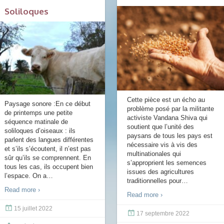
Soliloques
Cette pièce est un écho au
Paysage sonore :En ce début
problème posé par la militante
de printemps une petite
activiste Vandana Shiva qui
séquence matinale de
soutient que l’unité des
soliloques d’oiseaux : ils
paysans de tous les pays est
parlent des langues différentes
nécessaire vis à vis des
et s’ils s’écoutent, il n’est pas
multinationales qui
sûr qu’ils se comprennent. En
s’approprient les semences
tous les cas, ils occupent bien
issues des agricultures
l’espace. On a
…
traditionnelles pour
…
Read more ›
Read more ›
15 juillet 2022
17 septembre 2022