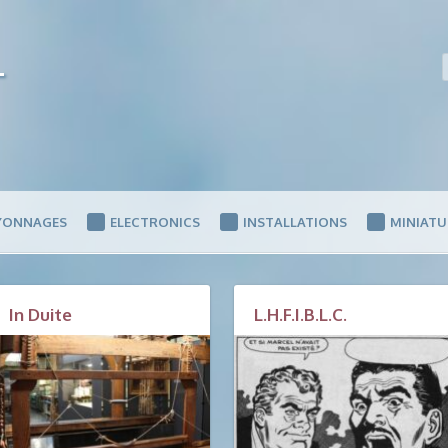
–
YONNAGES
ELECTRONICS
INSTALLATIONS
MINIATU
In Duite
L.H.F.I.B.L.C.