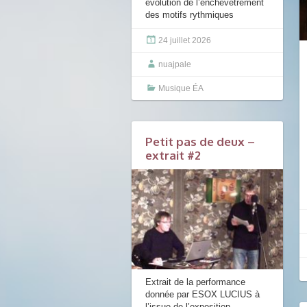
évolution de l’enchevêtrement
des motifs rythmiques
24 juillet 2026
nuajpale
Musique ÉA
Petit pas de deux –
extrait #2
Extrait de la performance
donnée par ESOX LUCIUS à
l’issue de l’exposition