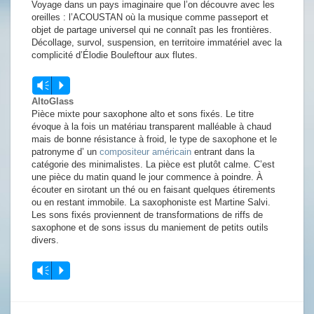
Voyage dans un pays imaginaire que l’on découvre avec les
oreilles : l’ACOUSTAN où la musique comme passeport et
objet de partage universel qui ne connaît pas les frontières.
Décollage, survol, suspension, en territoire immatériel avec la
complicité d’Élodie Bouleftour aux flutes.
Lecteur
Vm
P
audio
AltoGlass
Pièce mixte pour saxophone alto et sons fixés. Le titre
évoque à la fois un matériau transparent malléable à chaud
mais de bonne résistance à froid, le type de saxophone et le
patronyme d’ un
compositeur américain
entrant dans la
catégorie des minimalistes. La pièce est plutôt calme. C’est
une pièce du matin quand le jour commence à poindre. À
écouter en sirotant un thé ou en faisant quelques étirements
ou en restant immobile. La saxophoniste est Martine Salvi.
Les sons fixés proviennent de transformations de riffs de
saxophone et de sons issus du maniement de petits outils
divers.
Lecteur
Vm
P
audio