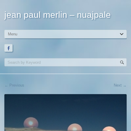
jean paul merlin – nuajpale
←
Previous
Next
→